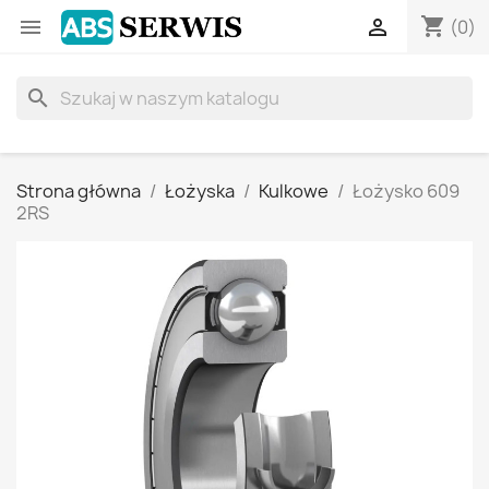
shopping_cart


(0)
search
Strona główna
Łożyska
Kulkowe
Łożysko 609
2RS