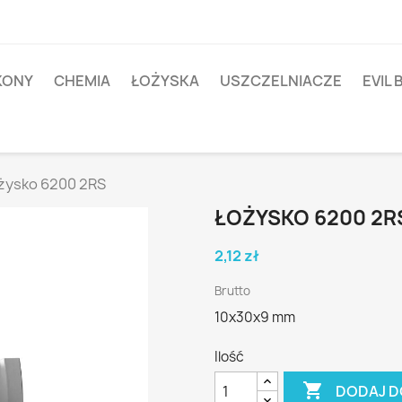
IKONY
CHEMIA
ŁOŻYSKA
USZCZELNIACZE
EVIL 
żysko 6200 2RS
ŁOŻYSKO 6200 2R
2,12 zł
Brutto
10x30x9 mm
Ilość

DODAJ D