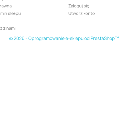
prawna
Zaloguj się
min sklepu
Utwórz konto
t z nami
© 2026 - Oprogramowanie e-sklepu od PrestaShop™