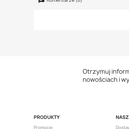
Otrzymuj infor
nowościach i w
PRODUKTY
NASZ
Promocje
Dosta