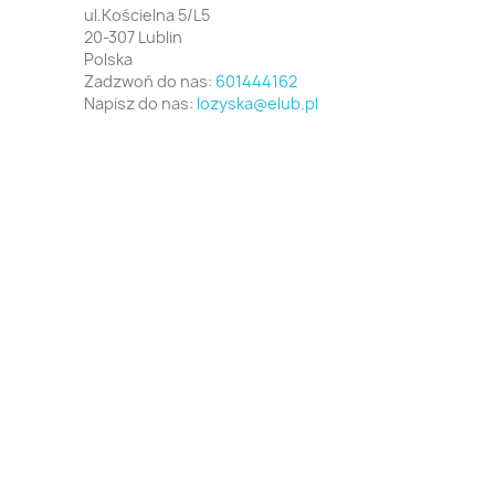
ul.Kościelna 5/L5
20-307 Lublin
Polska
Zadzwoń do nas:
601444162
Napisz do nas:
lozyska@elub.pl