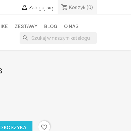
shopping_cart

Koszyk
(0)
Zaloguj się
BIKE
ZESTAWY
BLOG
O NAS
search
S
favorite_border
O KOSZYKA