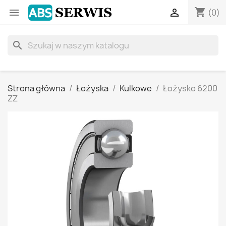
shopping_cart


(0)
search
Strona główna
Łożyska
Kulkowe
Łożysko 6200
ZZ