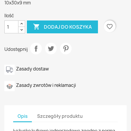
10x30x9 mm
Ilość

favorite_border
DODAJ DO KOSZYKA
Udostępnij
Zasady dostaw
Zasady zwrotów i reklamacji
Opis
Szczegóły produktu
Łożysko kulkowe jednorzędowe zgodne z normą