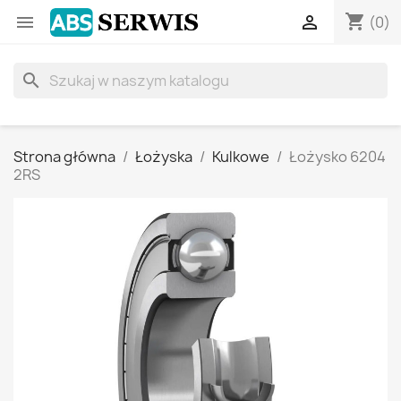
shopping_cart


(0)
search
Strona główna
Łożyska
Kulkowe
Łożysko 6204
2RS