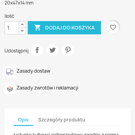
20x47x14 mm
Ilość

favorite_border
DODAJ DO KOSZYKA
Udostępnij
Zasady dostaw
Zasady zwrotów i reklamacji
Opis
Szczegóły produktu
Łożysko kulkowe jednorzędowe zgodne z normą