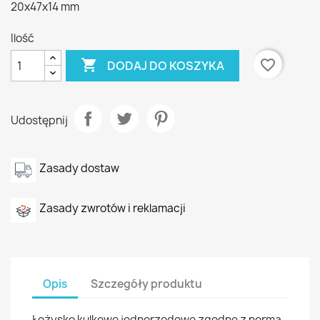
20x47x14 mm
Ilość

favorite_border
DODAJ DO KOSZYKA
Udostępnij
Zasady dostaw
Zasady zwrotów i reklamacji
Opis
Szczegóły produktu
Łożysko kulkowe jednorzędowe zgodne z normą