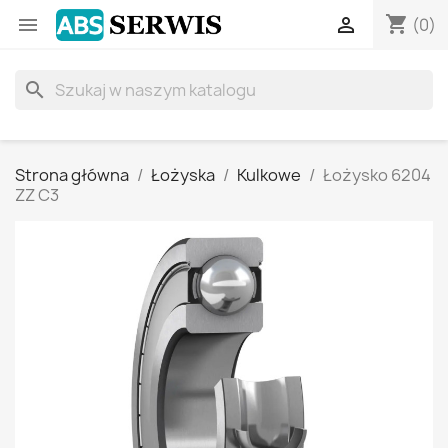
shopping_cart


(0)
search
Strona główna
Łożyska
Kulkowe
Łożysko 6204
ZZ C3