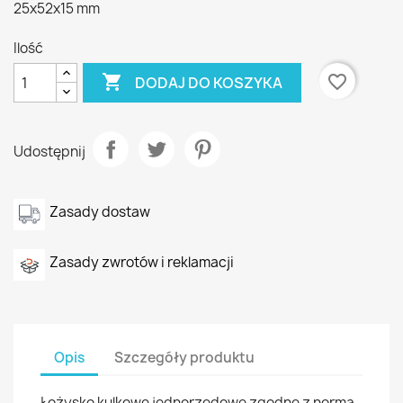
25x52x15 mm
Ilość

favorite_border
DODAJ DO KOSZYKA
Udostępnij
Zasady dostaw
Zasady zwrotów i reklamacji
Opis
Szczegóły produktu
Łożysko kulkowe jednorzędowe zgodne z normą