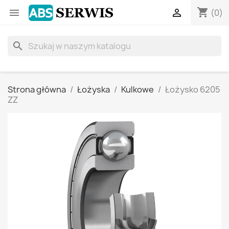
shopping_cart


(0)
search
Strona główna
Łożyska
Kulkowe
Łożysko 6205
ZZ