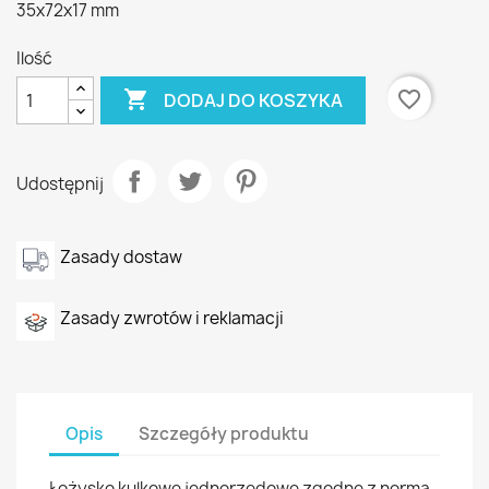
35x72x17 mm
Ilość

favorite_border
DODAJ DO KOSZYKA
Udostępnij
Zasady dostaw
Zasady zwrotów i reklamacji
Opis
Szczegóły produktu
Łożysko kulkowe jednorzędowe zgodne z normą