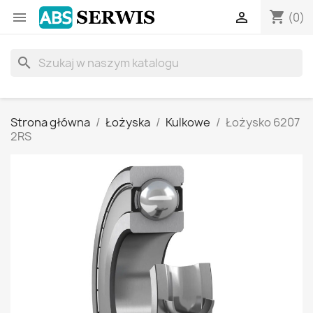
shopping_cart


(0)
search
Strona główna
Łożyska
Kulkowe
Łożysko 6207
2RS