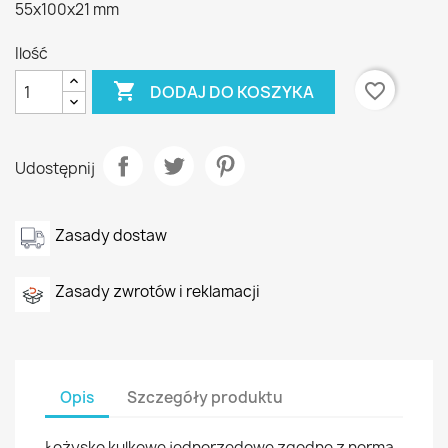
55x100x21 mm
Ilość

favorite_border
DODAJ DO KOSZYKA
Udostępnij
Zasady dostaw
Zasady zwrotów i reklamacji
Opis
Szczegóły produktu
Łożysko kulkowe jednorzędowe zgodne z normą