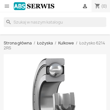
shopping_cart


(0)
search
Strona główna
Łożyska
Kulkowe
Łożysko 6214
2RS