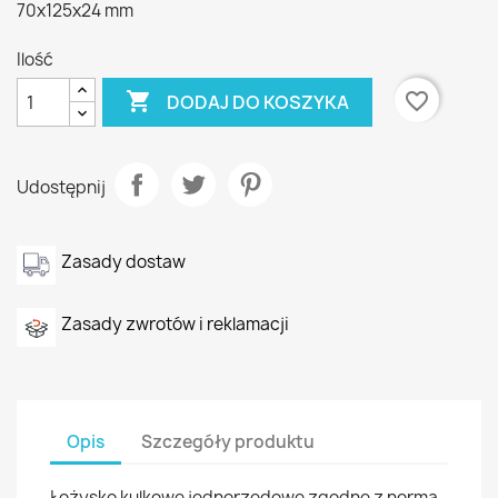
70x125x24 mm
Ilość

favorite_border
DODAJ DO KOSZYKA
Udostępnij
Zasady dostaw
Zasady zwrotów i reklamacji
Opis
Szczegóły produktu
Łożysko kulkowe jednorzędowe zgodne z normą