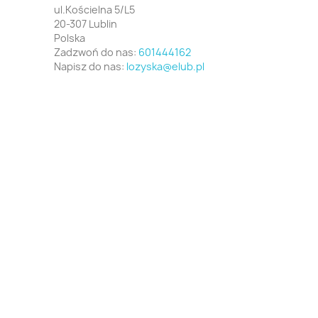
ul.Kościelna 5/L5
20-307 Lublin
Polska
Zadzwoń do nas:
601444162
Napisz do nas:
lozyska@elub.pl