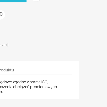
macji
roduktu
zędowe zgodne z normą ISO,
szenia obciążeń promieniowych i
h.