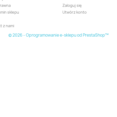
prawna
Zaloguj się
min sklepu
Utwórz konto
t z nami
© 2026 - Oprogramowanie e-sklepu od PrestaShop™