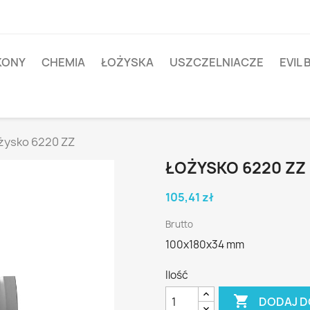
IKONY
CHEMIA
ŁOŻYSKA
USZCZELNIACZE
EVIL 
żysko 6220 ZZ
ŁOŻYSKO 6220 ZZ
105,41 zł
Brutto
100x180x34 mm
Ilość

DODAJ D