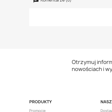
Otrzymuj infor
nowościach i w
PRODUKTY
NASZ
Promocje
Dosta