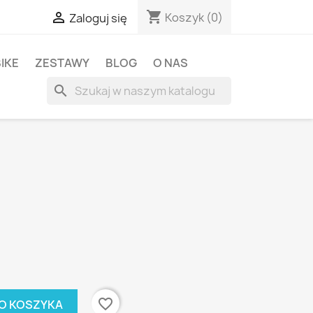
shopping_cart

Koszyk
(0)
Zaloguj się
BIKE
ZESTAWY
BLOG
O NAS
search
favorite_border
O KOSZYKA