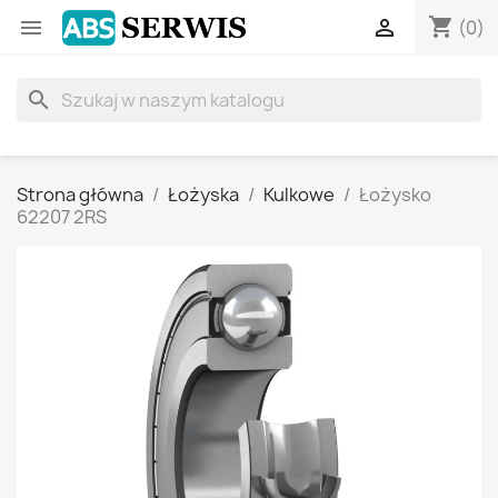
shopping_cart


(0)
search
Strona główna
Łożyska
Kulkowe
Łożysko
62207 2RS