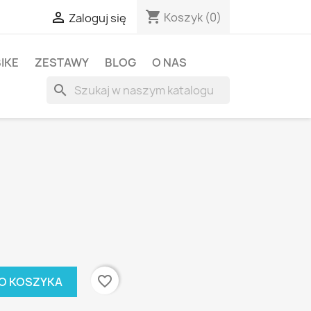
shopping_cart

Koszyk
(0)
Zaloguj się
BIKE
ZESTAWY
BLOG
O NAS
search
favorite_border
O KOSZYKA