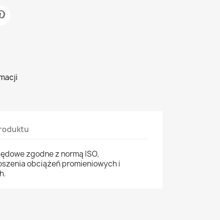
macji
roduktu
zędowe zgodne z normą ISO,
szenia obciążeń promieniowych i
h.