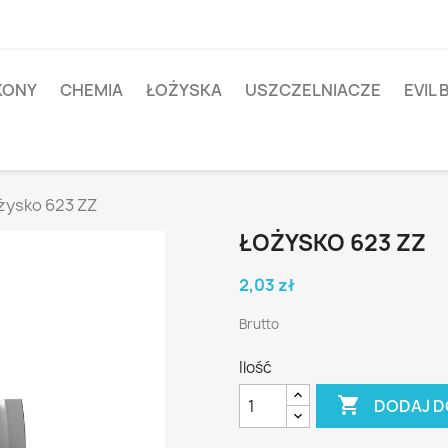
IKONY
CHEMIA
ŁOŻYSKA
USZCZELNIACZE
EVIL 
żysko 623 ZZ
ŁOŻYSKO 623 ZZ
2,03 zł
Brutto
Ilość

DODAJ D