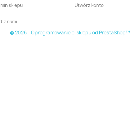
min sklepu
Utwórz konto
t z nami
© 2026 - Oprogramowanie e-sklepu od PrestaShop™