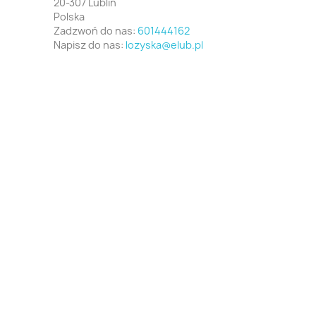
20-307 Lublin
Polska
Zadzwoń do nas:
601444162
Napisz do nas:
lozyska@elub.pl