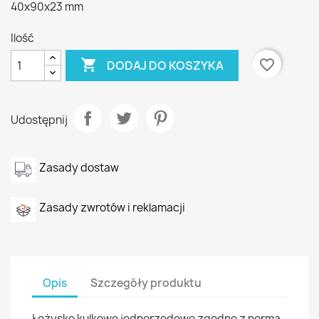
40x90x23 mm
Ilość

favorite_border
DODAJ DO KOSZYKA
Udostępnij
Zasady dostaw
Zasady zwrotów i reklamacji
Opis
Szczegóły produktu
Łożysko kulkowe jednorzędowe zgodne z normą