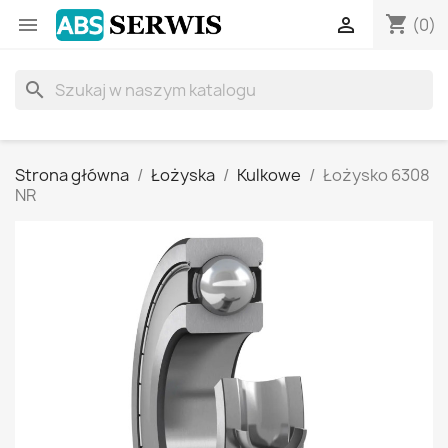
shopping_cart


(0)
search
Strona główna
Łożyska
Kulkowe
Łożysko 6308
NR