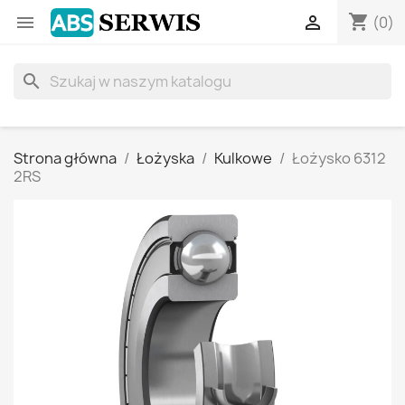
shopping_cart


(0)
search
Strona główna
Łożyska
Kulkowe
Łożysko 6312
2RS