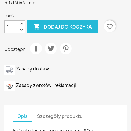
60x130x31 mm
Ilość

favorite_border
DODAJ DO KOSZYKA
Udostępnij
Zasady dostaw
Zasady zwrotów i reklamacji
Opis
Szczegóły produktu
Łożysko toczne zgodne z normą ISO, o