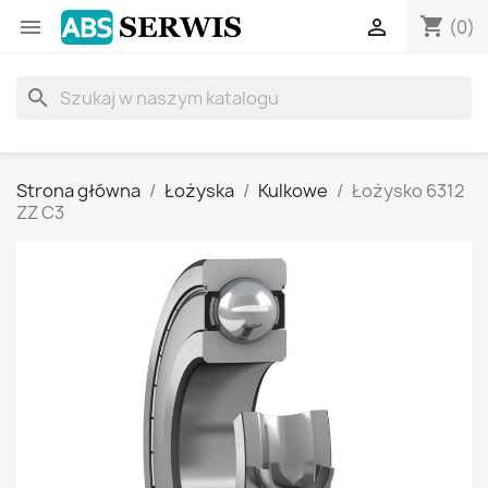
shopping_cart


(0)
search
Strona główna
Łożyska
Kulkowe
Łożysko 6312
ZZ C3