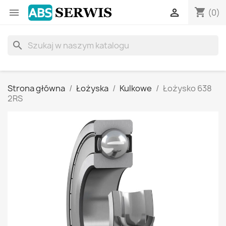
shopping_cart


(0)
search
Strona główna
Łożyska
Kulkowe
Łożysko 638
2RS