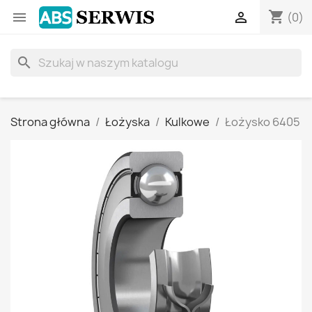
shopping_cart


(0)
search
Strona główna
Łożyska
Kulkowe
Łożysko 6405