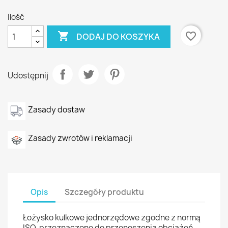
Ilość

favorite_border
DODAJ DO KOSZYKA
Udostępnij
Zasady dostaw
Zasady zwrotów i reklamacji
Opis
Szczegóły produktu
Łożysko kulkowe jednorzędowe zgodne z normą
ISO, przeznaczone do przenoszenia obciążeń