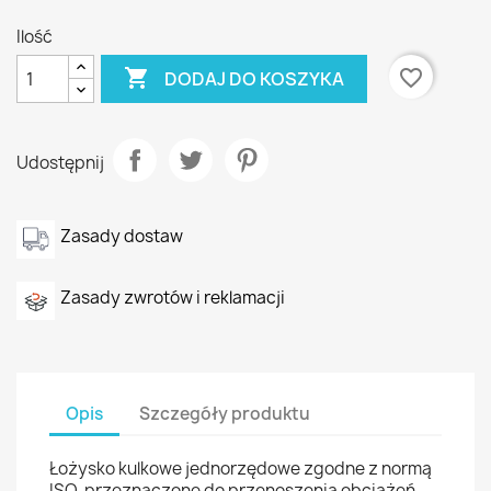
Ilość

favorite_border
DODAJ DO KOSZYKA
Udostępnij
Zasady dostaw
Zasady zwrotów i reklamacji
Opis
Szczegóły produktu
Łożysko kulkowe jednorzędowe zgodne z normą
ISO, przeznaczone do przenoszenia obciążeń