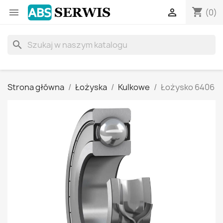
shopping_cart


(0)
search
Strona główna
Łożyska
Kulkowe
Łożysko 6406