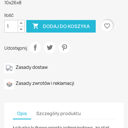
10x26x8
Ilość

favorite_border
DODAJ DO KOSZYKA
Udostępnij
Zasady dostaw
Zasady zwrotów i reklamacji
Opis
Szczegóły produktu
Łożysko kulkowe proste jednorzędowe, ze stali