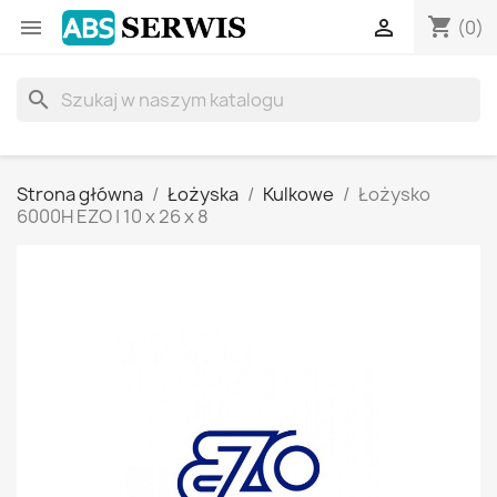
shopping_cart


(0)
search
Strona główna
Łożyska
Kulkowe
Łożysko
6000H EZO | 10 x 26 x 8