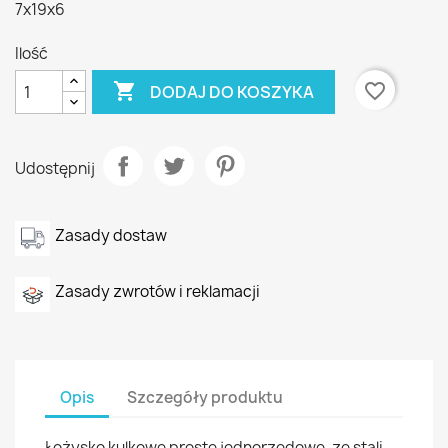
7x19x6
Ilość

favorite_border
DODAJ DO KOSZYKA
Udostępnij
Zasady dostaw
Zasady zwrotów i reklamacji
Opis
Szczegóły produktu
Łożysko kulkowe proste jednorzędowe, ze stali