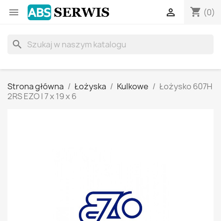
shopping_cart


(0)
search
Strona główna
Łożyska
Kulkowe
Łożysko 607H
2RS EZO | 7 x 19 x 6