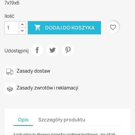
7x19x6
Ilość

favorite_border
DODAJ DO KOSZYKA
Udostępnij
Zasady dostaw
Zasady zwrotów i reklamacji
Opis
Szczegóły produktu
Łożysko kulkowe proste jednorzędowe, ze stali