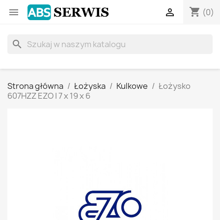
shopping_cart


(0)
search
Strona główna
Łożyska
Kulkowe
Łożysko
607HZZ EZO | 7 x 19 x 6