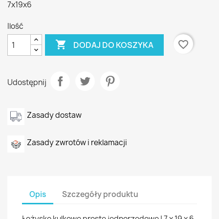
7x19x6
Ilość

favorite_border
DODAJ DO KOSZYKA
Udostępnij
Zasady dostaw
Zasady zwrotów i reklamacji
Opis
Szczegóły produktu
Łożysko kulkowe proste jednorzędowe | 7 x 19 x 6