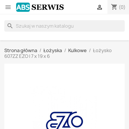
shopping_cart


(0)
search
Strona główna
Łożyska
Kulkowe
Łożysko
607ZZ EZO | 7 x 19 x 6