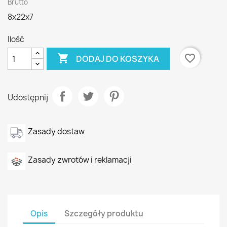
Brutto
8x22x7
Ilość

favorite_border
DODAJ DO KOSZYKA
Udostępnij
Zasady dostaw
Zasady zwrotów i reklamacji
Opis
Szczegóły produktu