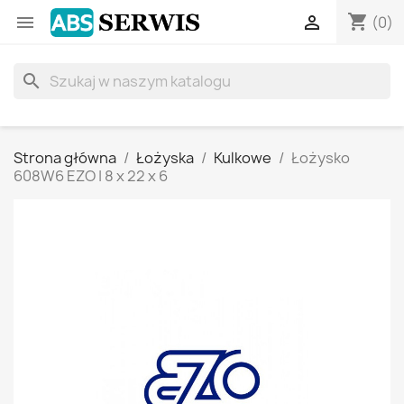
shopping_cart


(0)
search
Strona główna
Łożyska
Kulkowe
Łożysko
608W6 EZO | 8 x 22 x 6