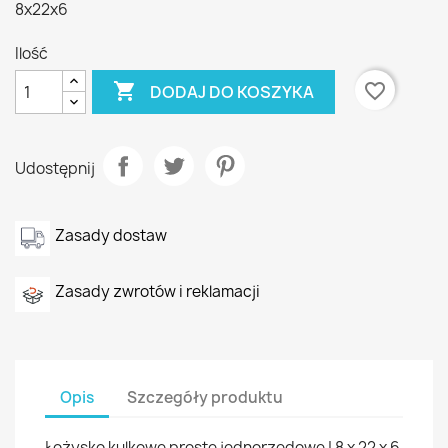
8x22x6
Ilość

favorite_border
DODAJ DO KOSZYKA
Udostępnij
Zasady dostaw
Zasady zwrotów i reklamacji
Opis
Szczegóły produktu
Łożysko kulkowe proste jednorzędowe | 8 x 22 x 6