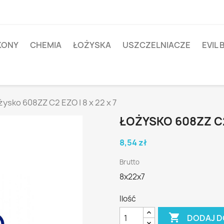
IKONY
CHEMIA
ŁOŻYSKA
USZCZELNIACZE
EVIL 
żysko 608ZZ C2 EZO | 8 x 22 x 7
ŁOŻYSKO 608ZZ C2 
8,54 zł
Brutto
8x22x7
Ilość

DODAJ D