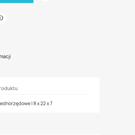
macji
roduktu
ednorzędowe | 8 x 22 x 7