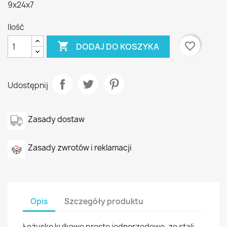
9x24x7
Ilość

favorite_border
DODAJ DO KOSZYKA
Udostępnij
Zasady dostaw
Zasady zwrotów i reklamacji
Opis
Szczegóły produktu
Łożysko kulkowe proste jednorzędowe, ze stali