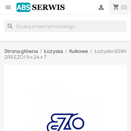
shopping_cart


(0)
search
Strona główna
Łożyska
Kulkowe
Łożysko 609H
2RS EZO | 9 x 24 x 7