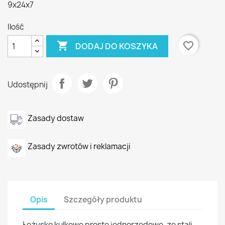
9x24x7
Ilość

favorite_border
DODAJ DO KOSZYKA
Udostępnij
Zasady dostaw
Zasady zwrotów i reklamacji
Opis
Szczegóły produktu
Łożysko kulkowe proste jednorzędowe, ze stali