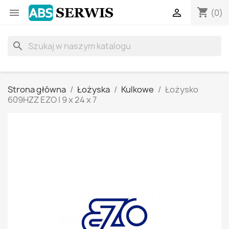
shopping_cart


(0)
search
Strona główna
Łożyska
Kulkowe
Łożysko
609HZZ EZO | 9 x 24 x 7