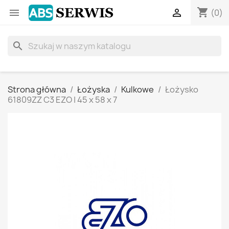
shopping_cart


(0)
search
Strona główna
Łożyska
Kulkowe
Łożysko
61809ZZ C3 EZO | 45 x 58 x 7