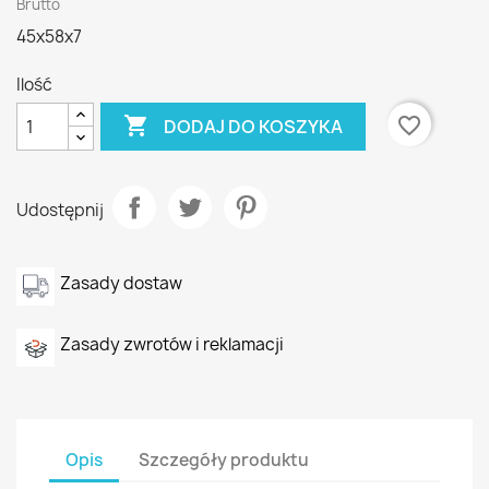
Brutto
45x58x7
Ilość

favorite_border
DODAJ DO KOSZYKA
Udostępnij
Zasady dostaw
Zasady zwrotów i reklamacji
Opis
Szczegóły produktu