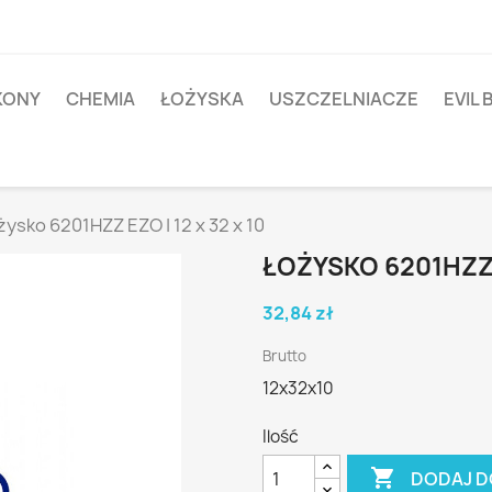
IKONY
CHEMIA
ŁOŻYSKA
USZCZELNIACZE
EVIL 
żysko 6201HZZ EZO | 12 x 32 x 10
ŁOŻYSKO 6201HZZ E
32,84 zł
Brutto
12x32x10
Ilość

DODAJ D