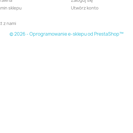
prawna
Zaloguj się
min sklepu
Utwórz konto
t z nami
© 2026 - Oprogramowanie e-sklepu od PrestaShop™