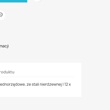
macji
roduktu
ednorzędowe, ze stali nierdzewnej | 12 x