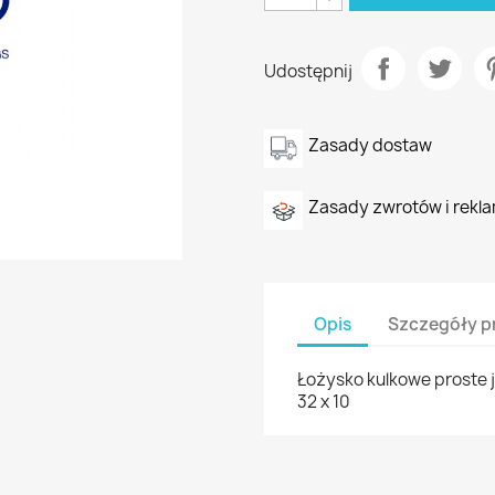
Udostępnij
Zasady dostaw
Zasady zwrotów i rekla
Opis
Szczegóły p
Łożysko kulkowe proste j
32 x 10