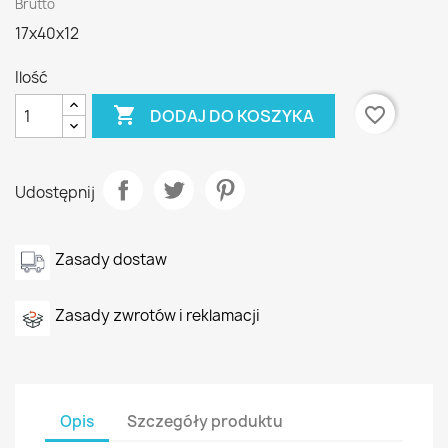
Brutto
17x40x12
Ilość

favorite_border
DODAJ DO KOSZYKA
Udostępnij
Zasady dostaw
Zasady zwrotów i reklamacji
Opis
Szczegóły produktu