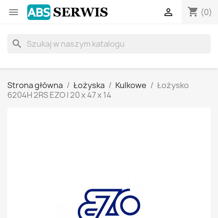
shopping_cart


(0)
search
Strona główna
Łożyska
Kulkowe
Łożysko
6204H 2RS EZO | 20 x 47 x 14