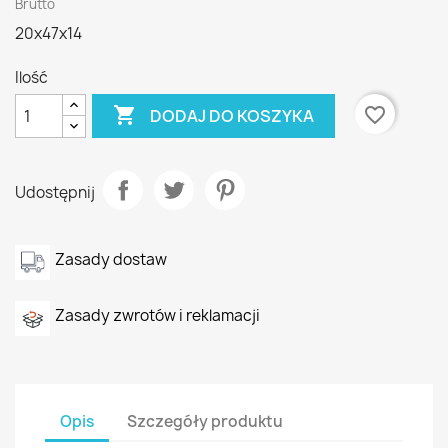
Brutto
20x47x14
Ilość

favorite_border
DODAJ DO KOSZYKA
Udostępnij
Zasady dostaw
Zasady zwrotów i reklamacji
Opis
Szczegóły produktu