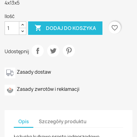
4x13x5
Ilość

favorite_border
DODAJ DO KOSZYKA
Udostępnij
Zasady dostaw
Zasady zwrotów i reklamacji
Opis
Szczegóły produktu
Łożysko kulkowe proste jednorzędowe,