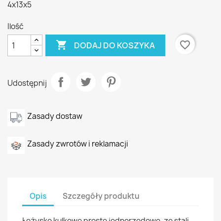
4x13x5
Ilość

favorite_border
DODAJ DO KOSZYKA
Udostępnij
Zasady dostaw
Zasady zwrotów i reklamacji
Opis
Szczegóły produktu
Łożysko kulkowe proste jednorzędowe, ze stali