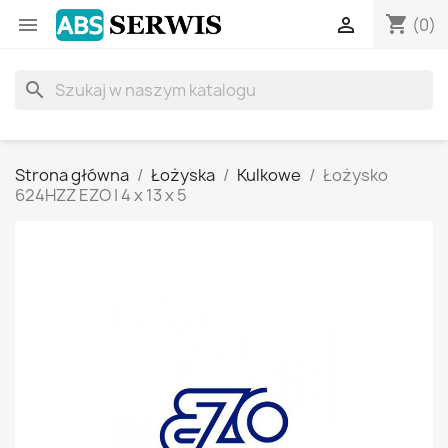
shopping_cart


(0)
search
Strona główna
Łożyska
Kulkowe
Łożysko
624HZZ EZO | 4 x 13 x 5