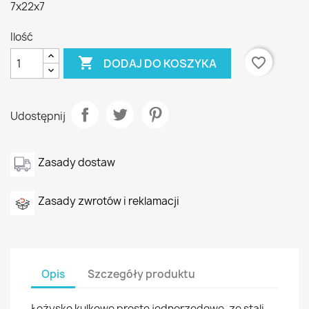
7x22x7
Ilość

favorite_border
DODAJ DO KOSZYKA
Udostępnij
Zasady dostaw
Zasady zwrotów i reklamacji
Opis
Szczegóły produktu
Łożysko kulkowe proste jednorzędowe, ze stali