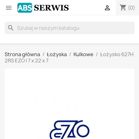
shopping_cart


(0)
search
Strona główna
Łożyska
Kulkowe
Łożysko 627H
2RS EZO | 7 x 22 x 7