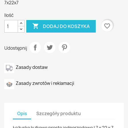
7x22x7
Ilość

favorite_border
DODAJ DO KOSZYKA
Udostępnij
Zasady dostaw
Zasady zwrotów i reklamacji
Opis
Szczegóły produktu
Łożysko kulkowe proste jednorzędowe | 7 x 22 x 7