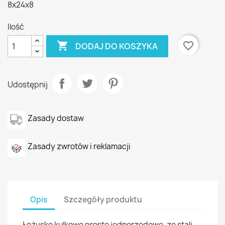
8x24x8
Ilość

favorite_border
DODAJ DO KOSZYKA
Udostępnij
Zasady dostaw
Zasady zwrotów i reklamacji
Opis
Szczegóły produktu
Łożysko kulkowe proste jednorzędowe, ze stali