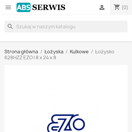
shopping_cart


(0)
search
Strona główna
Łożyska
Kulkowe
Łożysko
628HZZ EZO | 8 x 24 x 8