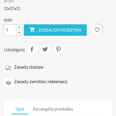
Brutto
12x37x12
Ilość

favorite_border
DODAJ DO KOSZYKA
Udostępnij
Zasady dostaw
Zasady zwrotów i reklamacji
Opis
Szczegóły produktu