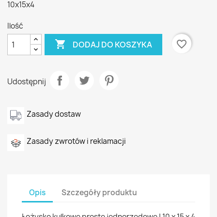
10x15x4
Ilość

favorite_border
DODAJ DO KOSZYKA
Udostępnij
Zasady dostaw
Zasady zwrotów i reklamacji
Opis
Szczegóły produktu
Łożysko kulkowe proste jednorzędowe | 10 x 15 x 4