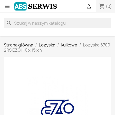
shopping_cart


(0)
search
Strona główna
Łożyska
Kulkowe
Łożysko 6700
2RS EZO | 10 x 15 x 4