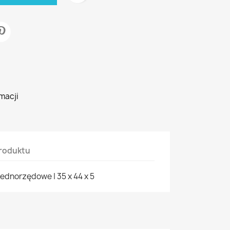
macji
roduktu
ednorzędowe | 35 x 44 x 5