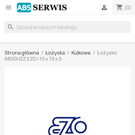
shopping_cart


(0)
search
Strona główna
Łożyska
Kulkowe
Łożysko
6800HZZ EZO | 10 x 19 x 5