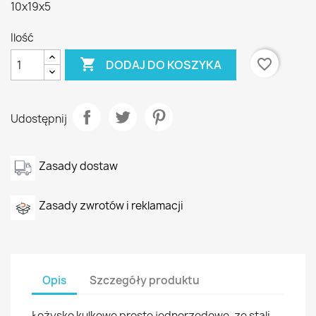
10x19x5
Ilość

favorite_border
DODAJ DO KOSZYKA
Udostępnij
Zasady dostaw
Zasady zwrotów i reklamacji
Opis
Szczegóły produktu
Łożysko kulkowe proste jednorzędowe, ze stali