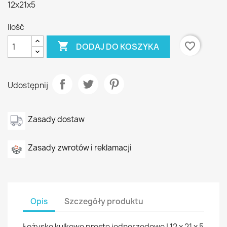
12x21x5
Ilość

favorite_border
DODAJ DO KOSZYKA
Udostępnij
Zasady dostaw
Zasady zwrotów i reklamacji
Opis
Szczegóły produktu
Łożysko kulkowe proste jednorzędowe | 12 x 21 x 5