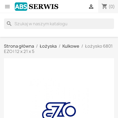
shopping_cart


(0)
search
Strona główna
Łożyska
Kulkowe
Łożysko 6801
EZO | 12 x 21 x 5