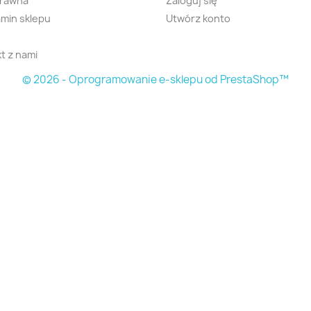
prawna
Zaloguj się
min sklepu
Utwórz konto
t z nami
© 2026 - Oprogramowanie e-sklepu od PrestaShop™