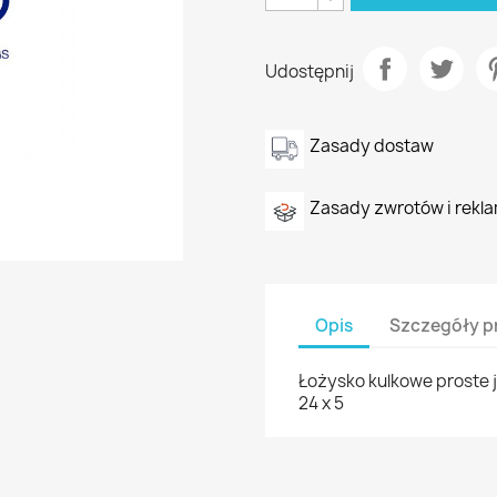
Udostępnij
Zasady dostaw
Zasady zwrotów i rekla
Opis
Szczegóły p
Łożysko kulkowe proste j
24 x 5