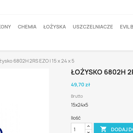
IKONY
CHEMIA
ŁOŻYSKA
USZCZELNIACZE
EVIL 
żysko 6802H 2RS EZO | 15 x 24 x 5
ŁOŻYSKO 6802H 2RS
49,70 zł
Brutto
15x24x5
Ilość

DODAJ D