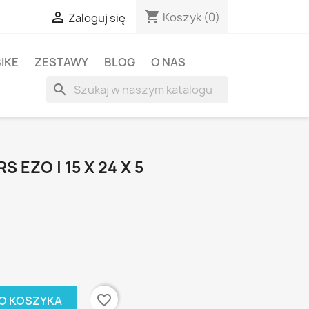
shopping_cart

Koszyk
(0)
Zaloguj się
BIKE
ZESTAWY
BLOG
O NAS
search
 EZO | 15 X 24 X 5
favorite_border
O KOSZYKA