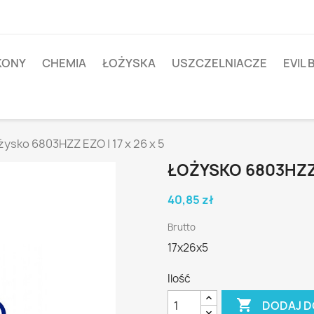
IKONY
CHEMIA
ŁOŻYSKA
USZCZELNIACZE
EVIL 
żysko 6803HZZ EZO | 17 x 26 x 5
ŁOŻYSKO 6803HZZ E
40,85 zł
Brutto
17x26x5
Ilość

DODAJ D