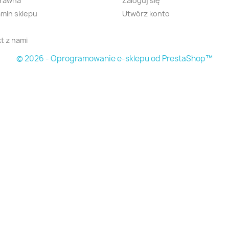
prawna
Zaloguj się
min sklepu
Utwórz konto
t z nami
© 2026 - Oprogramowanie e-sklepu od PrestaShop™