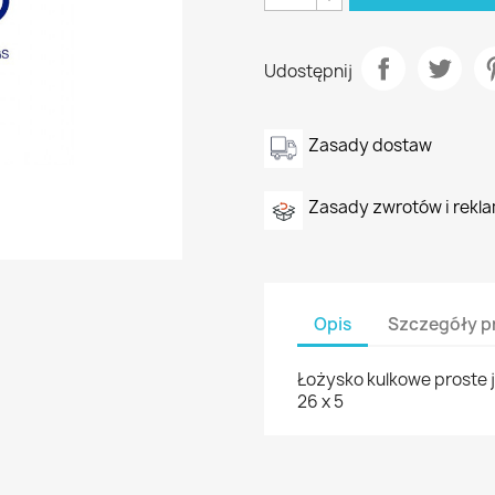
Udostępnij
Zasady dostaw
Zasady zwrotów i rekla
Opis
Szczegóły p
Łożysko kulkowe proste j
26 x 5