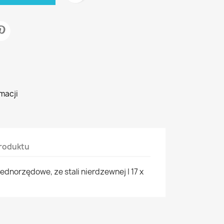
macji
roduktu
ednorzędowe, ze stali nierdzewnej | 17 x