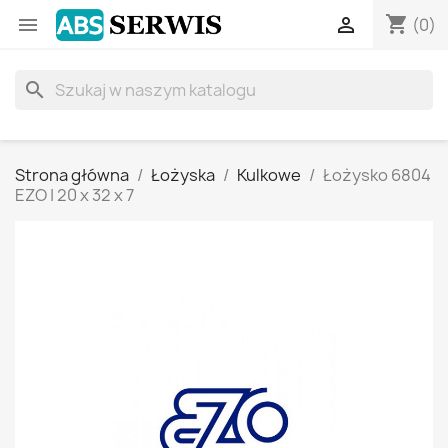
shopping_cart


(0)
search
Strona główna
Łożyska
Kulkowe
Łożysko 6804
EZO | 20 x 32 x 7