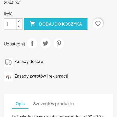
20x32x7
Ilość

favorite_border
DODAJ DO KOSZYKA
Udostępnij
Zasady dostaw
Zasady zwrotów i reklamacji
Opis
Szczegóły produktu
Łożysko kulkowe proste jednorzędowe | 20 x 32 x