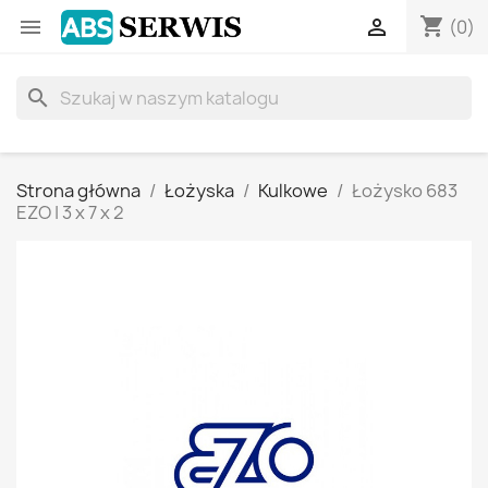
shopping_cart


(0)
search
Strona główna
Łożyska
Kulkowe
Łożysko 683
EZO | 3 x 7 x 2