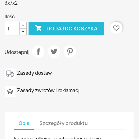
3x7x2
Ilość

favorite_border
DODAJ DO KOSZYKA
Udostępnij
Zasady dostaw
Zasady zwrotów i reklamacji
Opis
Szczegóły produktu
Łożysko kulkowe proste jednorzędowe,