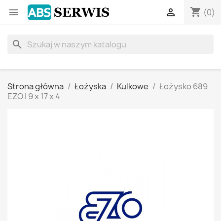
shopping_cart


(0)
search
Strona główna
Łożyska
Kulkowe
Łożysko 689
EZO | 9 x 17 x 4