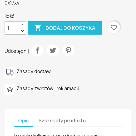
9x17x4
Ilość

favorite_border
DODAJ DO KOSZYKA
Udostępnij
Zasady dostaw
Zasady zwrotów i reklamacji
Opis
Szczegóły produktu
Łożysko kulkowe proste jednorzędowe,