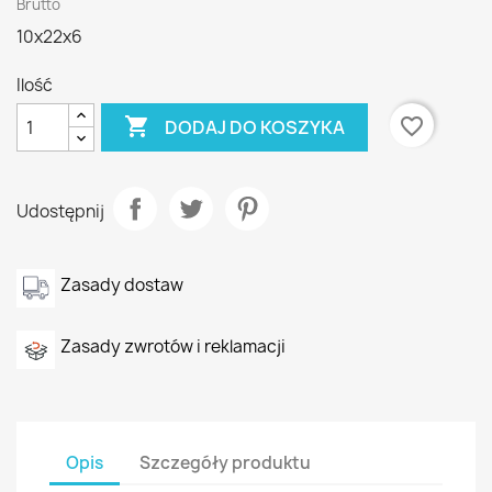
Brutto
10x22x6
Ilość

favorite_border
DODAJ DO KOSZYKA
Udostępnij
Zasady dostaw
Zasady zwrotów i reklamacji
Opis
Szczegóły produktu