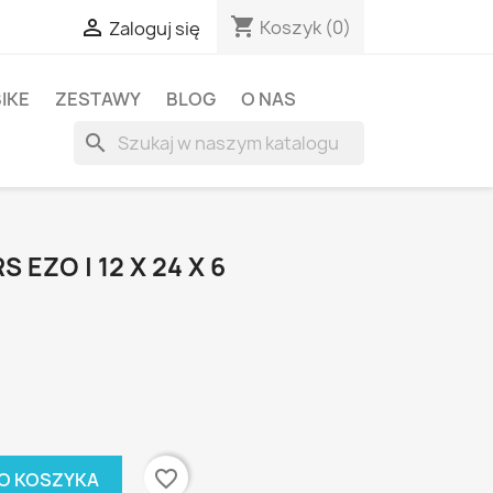
shopping_cart

Koszyk
(0)
Zaloguj się
BIKE
ZESTAWY
BLOG
O NAS
search
 EZO | 12 X 24 X 6
favorite_border
O KOSZYKA