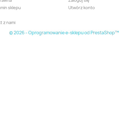
prawna
Zaloguj się
min sklepu
Utwórz konto
t z nami
© 2026 - Oprogramowanie e-sklepu od PrestaShop™