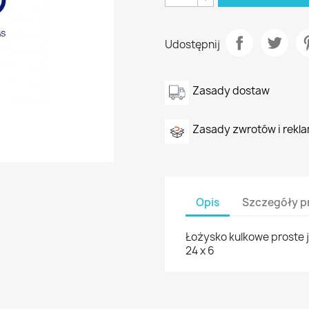
Udostępnij
Zasady dostaw
Zasady zwrotów i rekla
Opis
Szczegóły p
Łożysko kulkowe proste j
24 x 6