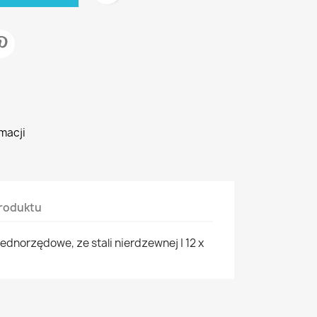
macji
roduktu
ednorzędowe, ze stali nierdzewnej | 12 x