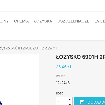
IKONY
CHEMIA
ŁOŻYSKA
USZCZELNIACZE
EVIL 
żysko 6901H 2RS EZO | 12 x 24 x 6
ŁOŻYSKO 6901H 2RS
26,46 zł
Brutto
12x24x6
Ilość

DODAJ D