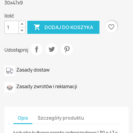
30x47x9
Ilość

favorite_border
DODAJ DO KOSZYKA
Udostępnij
Zasady dostaw
Zasady zwrotów i reklamacji
Opis
Szczegóły produktu
Łożysko kulkowe proste jednorzędowe | 30 x 47 x