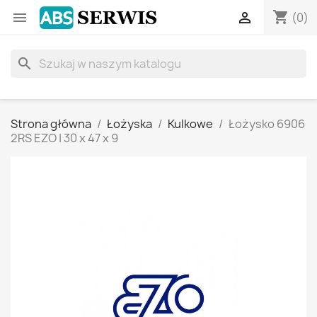
shopping_cart


(0)
search
Strona główna
Łożyska
Kulkowe
Łożysko 6906
2RS EZO | 30 x 47 x 9