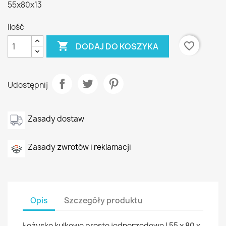
55x80x13
Ilość

favorite_border
DODAJ DO KOSZYKA
Udostępnij
Zasady dostaw
Zasady zwrotów i reklamacji
Opis
Szczegóły produktu
Łożysko kulkowe proste jednorzędowe | 55 x 80 x