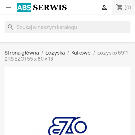
shopping_cart


(0)
search
Strona główna
Łożyska
Kulkowe
Łożysko 6911
2RS EZO | 55 x 80 x 13